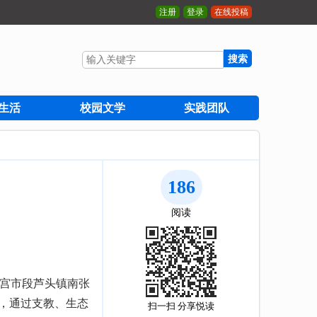
注册
登录
在线投稿
搜索
生活
校园文学
实践团队
186
阅读
南宫市段芦头镇南张
动，通过支教、生态
扫一扫 分享悦读