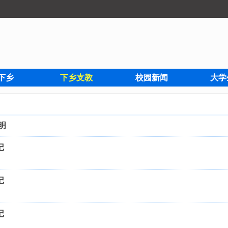
下乡
下乡支教
校园新闻
大学
明
记
记
记