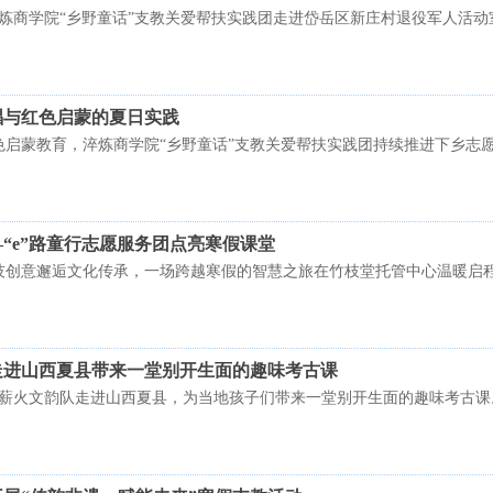
学院淬炼商学院“乡野童话”支教关爱帮扶实践团走进岱岳区新庄村退役军人活
唱与红色启蒙的夏日实践
启蒙教育，淬炼商学院“乡野童话”支教关爱帮扶实践团持续推进下乡志愿
“e”路童行志愿服务团点亮寒假课堂
技创意邂逅文化传承，一场跨越寒假的智慧之旅在竹枝堂托管中心温暖启
走进山西夏县带来一堂别开生面的趣味考古课
文学院薪火文韵队走进山西夏县，为当地孩子们带来一堂别开生面的趣味考古课