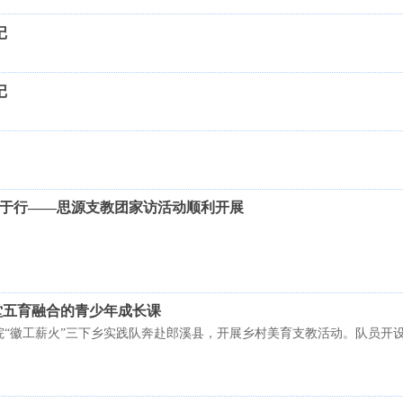
记
记
践爱于行——思源支教团家访活动顺利开展
堂五育融合的青少年成长课
院“徽工薪火”三下乡实践队奔赴郎溪县，开展乡村美育支教活动。队员开