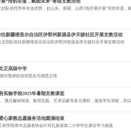
开展“传韵非遗，赋能未来”寒假支教活动
薪火文韵队依托学科专业优势，赴山东、新疆、山西3地开展开展“传韵非遗，
前往新疆维吾尔自治区伊犁州新源县伊天骏社区开展支教活动
薪火文韵队前往新疆维吾尔自治区伊犁州新源县伊天骏社区开展支教活动
文正高级中学
，怀着对恩师的深切思念与感恩之情
实验学校2025年暑期支教课堂
支教。通过趣味阅读、数理实践、艺术启蒙等多元课程，激发学生潜能，并以
”爱心家教志愿服务活动圆满结束
工程学院青年志愿者协会针对孔家崖第二小学学生课后学习难题