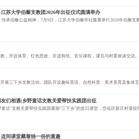
江苏大学伯藜支教团2026年出征仪式圆满举办
传承伯藜公益精神，7月9日，江苏大学伯藜学社隆重举行2026年伯藜支
开展支教，开设体育、红色思政、非遗剪纸、音乐课程，课后与村委座谈交
鸡村开展三下乡支教活动。团队开设趣味英语、自然科普、美术美育及集体
友们相遇|乡野童话支教关爱帮扶实践团出征
院“乡野童话”支教关爱帮扶实践团暑期“三下乡”的首日课堂，岱岳区新庄村
，这间课堂藏着独一份的童趣