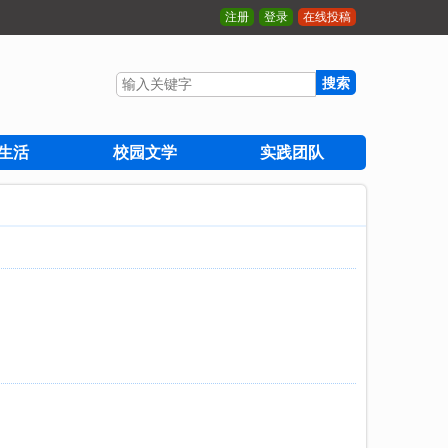
注册
登录
在线投稿
搜索
生活
校园文学
实践团队