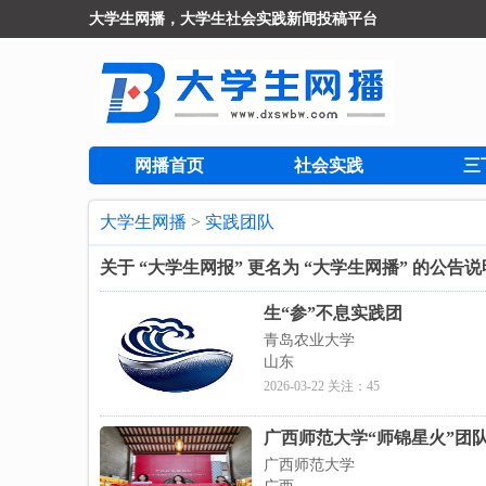
大学生网播，大学生社会实践新闻投稿平台
网播首页
社会实践
三
大学生网播
>
实践团队
关于 “大学生网报” 更名为 “大学生网播” 的公告说
生“参”不息实践团
青岛农业大学
山东
2026-03-22 关注：45
广西师范大学“师锦星火”团
广西师范大学