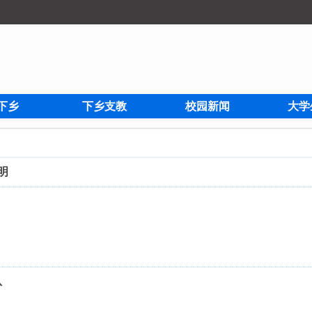
下乡
下乡支教
校园新闻
大学
明
队