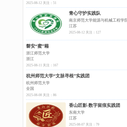
2025-08-12 关注：51
青心守护实践队
南京师范大学能源与机械工程学
江苏
2025-08-12 关注：127
磐安“蜜”籍
浙江师范大学
浙江
2025-08-11 关注：167
杭州师范大学“文脉寻根”实践团
杭州师范大学
全国
2025-08-08 关注：86
香山匠影-数字留痕实践团
东南大学
江苏
2025-08-07 关注：79