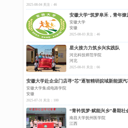
2025-08-04 关注：46
安徽大学“筑梦阜禾，青年燎
安徽大学
安徽
2025-08-03 关注：46
星火接力力筑乡兴实践队
河北科技师范学院
河北
2025-08-01 关注：66
安徽大学赴企业门店寻“芯”逐智精研皖域新能源
安徽大学集成电路学院
安徽
2025-07-31 关注：100
“青衿筑梦·赋能兴乡”暑期社
南昌大学抚州医学院
江西