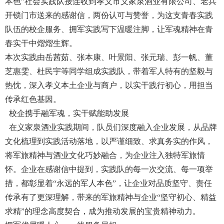
本色”社会实践队接连收到孝义市义家泉酒业有限公司、老兵
开锁门市送来的感谢信，两份认可与赞誉，为这支青春实践
队伍的校企服务、拥军实践写下温暖注脚，让军魂精神在青
春实干中熠熠生辉。
本次实践由岳茜茹、张本康、叶景阳、张元瑞、彭一帆、董
芝惠雯、杜民宇等同学组成实践队，带着军人特有的坚毅与
热忱，深入孝义本土企业与商户，以实干践行初心，用担当
传承红色基因。
校企携手融军魂，实干赋能助发展
在义家泉酒业实践期间，队员们深度融入企业发展，从品牌
文化梳理到实践活动落地，以严谨细致、求真务实的作风，
将军旅精神与酒业文化巧妙融合，为企业注入独特军旅情
怀。企业在感谢信中提到，实践队的每一次交流、每一项举
措，都彰显着“永远的军人本色”，让企业对品质坚守、责任
传承有了更深理解，带来的军旅精神与企业“坚守初心、精益
求精”的理念高度契合，成为推动发展的宝贵精神动力。