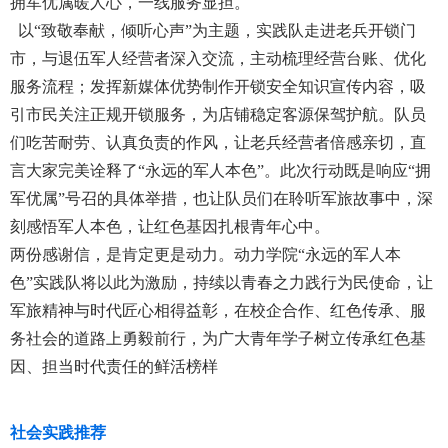
拥军优属暖人心，一线服务显担。
以“致敬奉献，倾听心声”为主题，实践队走进老兵开锁门
市，与退伍军人经营者深入交流，主动梳理经营台账、优化
服务流程；发挥新媒体优势制作开锁安全知识宣传内容，吸
引市民关注正规开锁服务，为店铺稳定客源保驾护航。队员
们吃苦耐劳、认真负责的作风，让老兵经营者倍感亲切，直
言大家完美诠释了“永远的军人本色”。此次行动既是响应“拥
军优属”号召的具体举措，也让队员们在聆听军旅故事中，深
刻感悟军人本色，让红色基因扎根青年心中。
两份感谢信，是肯定更是动力。动力学院“永远的军人本
色”实践队将以此为激励，持续以青春之力践行为民使命，让
军旅精神与时代匠心相得益彰，在校企合作、红色传承、服
务社会的道路上勇毅前行，为广大青年学子树立传承红色基
因、担当时代责任的鲜活榜样
社会实践推荐