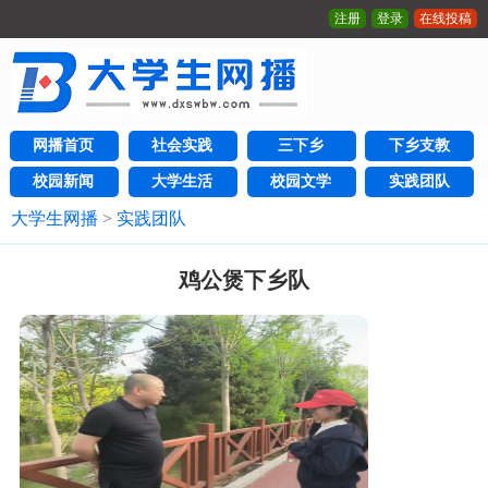
注册
登录
在线投稿
网播首页
社会实践
三下乡
下乡支教
校园新闻
大学生活
校园文学
实践团队
大学生网播
>
实践团队
鸡公煲下乡队