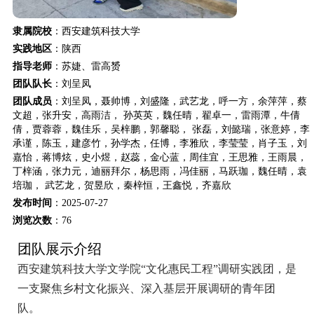
隶属院校
：西安建筑科技大学
实践地区
：陕西
指导老师
：苏婕、雷高赟
团队队长
：刘呈凤
团队成员
：刘呈凤，聂帅博，刘盛隆，武艺龙，呼一方，余萍萍，蔡
文超，张升安，高雨洁， 孙英英，魏任晴，翟卓一，雷雨潭，牛倩
倩，贾蓉蓉，魏佳乐，吴梓鹏，郭馨聪， 张磊，刘懿瑞，张意婷，李
承谨，陈玉，建彦竹，孙学杰，任博，李雅欣，李莹莹，肖子玉，刘
嘉怡，蒋博炫，史小煜，赵蕊，金心蓝，周佳宜，王思雅，王雨晨，
丁梓涵，张力元，迪丽拜尔，杨思雨，冯佳丽，马跃珈，魏任晴，袁
培珈， 武艺龙，贺昱欣，秦梓恒，王鑫悦，齐嘉欣
发布时间
：2025-07-27
浏览次数
：
76
团队展示介绍
西安建筑科技大学文学院“文化惠民工程”调研实践团，是
一支聚焦乡村文化振兴、深入基层开展调研的青年团
队。