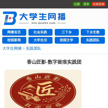
注册
登录
在线投稿
网播首页
社会实践
三下乡
下乡支教
校园新闻
大学生活
校园文学
实践团队
大学生网播
>
实践团队
香山匠影-数字留痕实践团