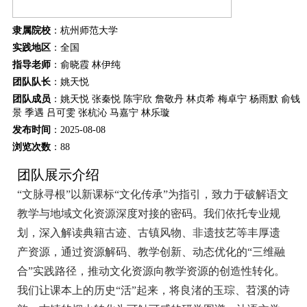
隶属院校
：杭州师范大学
实践地区
：全国
指导老师
：俞晓霞 林伊纯
团队队长
：姚天悦
团队成员
：姚天悦 张秦悦 陈宇欣 詹敬丹 林贞希 梅卓宁 杨雨默 俞钱
景 季遇 吕可雯 张杭沁 马嘉宁 林乐璇
发布时间
：2025-08-08
浏览次数
：
88
团队展示介绍
“文脉寻根”以新课标“文化传承”为指引，致力于破解语文
教学与地域文化资源深度对接的密码。我们依托专业规
划，深入解读典籍古迹、古镇风物、非遗技艺等丰厚遗
产资源，通过资源解码、教学创新、动态优化的“三维融
合”实践路径，推动文化资源向教学资源的创造性转化。
我们让课本上的历史“活”起来，将良渚的玉琮、苕溪的诗