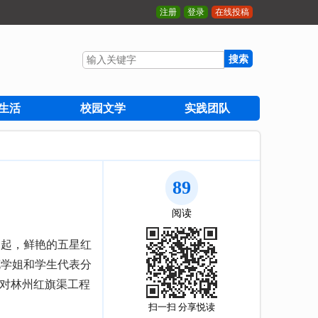
注册
登录
在线投稿
搜索
生活
校园文学
实践团队
89
阅读
响起，鲜艳的五星红
花学姐和学生代表分
是对林州红旗渠工程
扫一扫 分享悦读