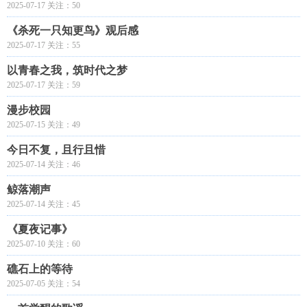
2025-07-17 关注：50
《杀死一只知更鸟》观后感
2025-07-17 关注：55
以青春之我，筑时代之梦
2025-07-17 关注：59
漫步校园
2025-07-15 关注：49
今日不复，且行且惜
2025-07-14 关注：46
鲸落潮声
2025-07-14 关注：45
《夏夜记事》
2025-07-10 关注：60
礁石上的等待
2025-07-05 关注：54