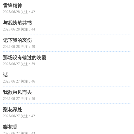
雷锋精神
2025-06-28 关注：42
与我执笔共书
2025-06-28 关注：44
记下我的哀伤
2025-06-28 关注：49
那场没有错过的晚霞
2025-06-27 关注：59
话
2025-06-27 关注：46
我欲乘风而去
2025-06-27 关注：46
梨花深处
2025-06-27 关注：42
梨花香
2025-06-27 关注：43