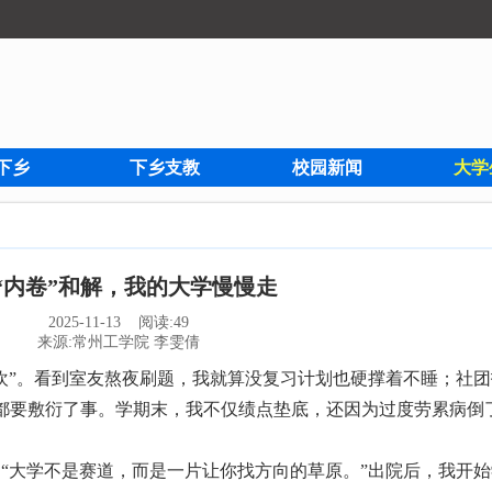
下乡
下乡支教
校园新闻
大学
“内卷”和解，我的大学慢慢走
2025-11-13 阅读:
49
来源:常州工学院 李雯倩
”。看到室友熬夜刷题，我就算没复习计划也硬撑着不睡；社团
都要敷衍了事。学期末，我不仅绩点垫底，还因为过度劳累病倒
大学不是赛道，而是一片让你找方向的草原。”出院后，我开始