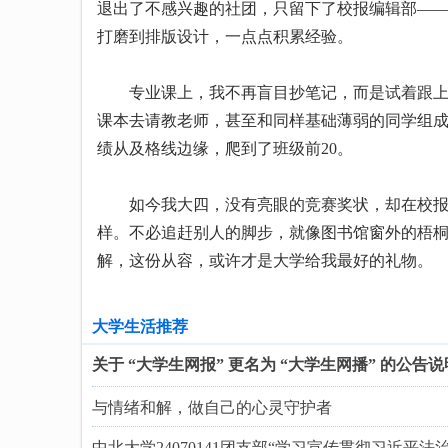
退出了不感兴趣的社团，只留下了校报编辑部—
打磨到排版设计，一点点积累经验。
专业课上，我不再盲目抄笔记，而是试着跟上老
课本去请教老师，甚至和同样基础薄弱的同学组成
绩从及格线边缘，爬到了班级前20。
如今我大四，没有亮眼的竞赛奖状，却在校报发
样。不必追赶别人的脚步，就像图书馆窗外的梧
解，这份从容，或许才是大学给我最好的礼物。
大学生活推荐
关于 “大学生网报” 更名为 “大学生网播” 的公告说
与情绪和解，做自己的心灵守护者
中北大学24070141团支部“学习宣传贯彻习近平