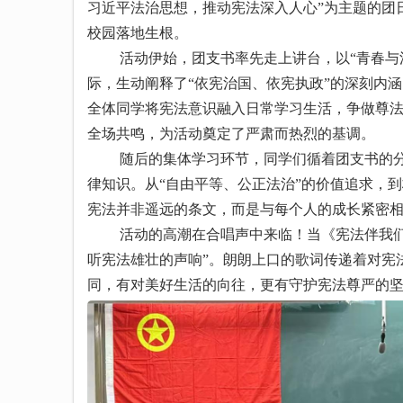
习近平法治思想，推动宪法深入人心”为主题的团
校园落地生根。
活动伊始，团支书率先走上讲台，以“青春与法
际，生动阐释了“依宪治国、依宪执政”的深刻内
全体同学将宪法意识融入日常学习生活，争做尊
全场共鸣，为活动奠定了严肃而热烈的基调。
随后的集体学习环节，同学们循着团支书的分享
律知识。从“自由平等、公正法治”的价值追求，
宪法并非遥远的条文，而是与每个人的成长紧密
活动的高潮在合唱声中来临！当《宪法伴我们成
听宪法雄壮的声响”。朗朗上口的歌词传递着对宪
同，有对美好生活的向往，更有守护宪法尊严的