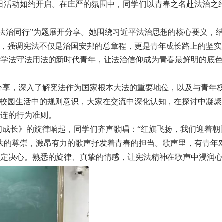
日活动如约开启。在庄严的氛围中，同学们以青春之名赴法治之
治同行”为题展开分享。她围绕习近平法治思想的核心要义，
涵，强调宪法不仅是治国安邦的总章程，更是青年成长路上的坚
法学法守法用法的新时代青年，让法治信仰成为青春最鲜明的底
，深入了解宪法作为国家根本大法的重要地位，以及与青年
到校园生活中的规则意识，大家在交流中深化认知，在探讨中凝
相连的行为准则。
长》的旋律响起，同学们齐声歌唱：“红旗飞扬，我们迎着朝
法的尊崇，激昂有力的歌声抒发着青春的担当。歌声里，有青年
坚定决心。熟悉的旋律、真挚的情感，让宪法精神在歌声中浸润