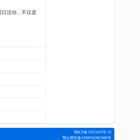
团日活动，不仅是
鄂ICP备11013192号-10
鄂公网安备42900502002660号