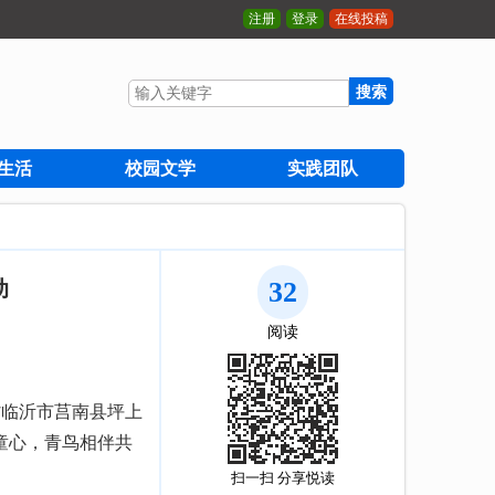
注册
登录
在线投稿
搜索
生活
校园文学
实践团队
动
32
阅读
省临沂市莒南县坪上
童心，青鸟相伴共
扫一扫 分享悦读