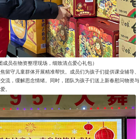
团成员在物资整理现场，细致清点爱心礼包）
留守儿童群体开展精准帮扶。成员们为孩子们提供课业辅导、
通交流，缓解思念情绪。同时，团队为孩子们送上新春慰问物资
关爱。