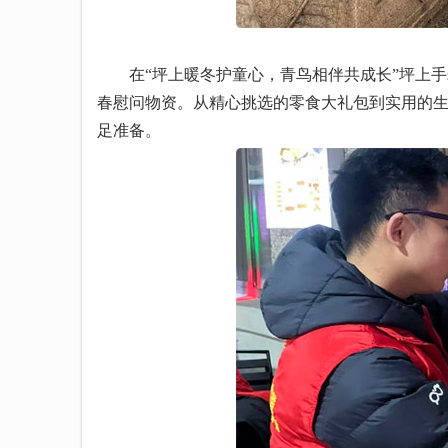
在“坪上暖冬护童心，青鸟相伴共成长”坪上手
春慰问物资。从精心挑选的零食大礼包到实用的
足准备。