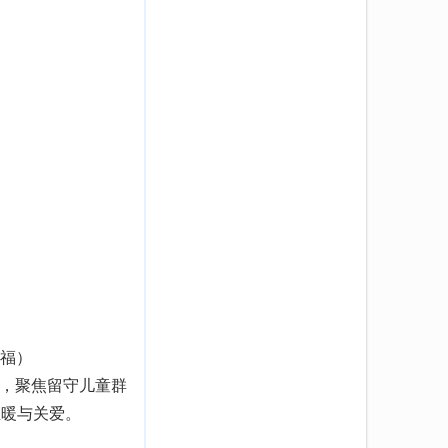
祝福）
，聚焦留守儿童群
温暖与关爱。