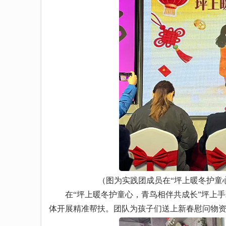
（图为实践团成员在“坪上暖冬护童
在“坪上暖冬护童心，青鸟相伴共成长”坪上手
体开展精准帮扶。团队为孩子们送上新春慰问物