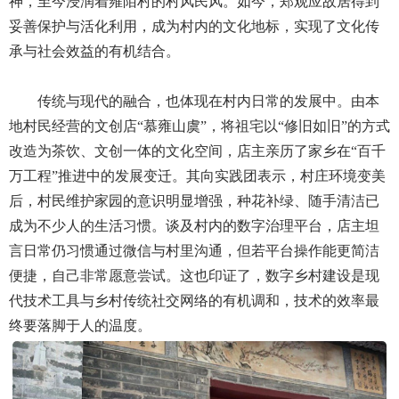
神，至今浸润着雍陌村的村风民风。如今，郑观应故居得到
妥善保护与活化利用，成为村内的文化地标，实现了文化传
承与社会效益的有机结合。
传统与现代的融合，也体现在村内日常的发展中。由本
地村民经营的文创店“慕雍山虞”，将祖宅以“修旧如旧”的方式
改造为茶饮、文创一体的文化空间，店主亲历了家乡在“百千
万工程”推进中的发展变迁。其向实践团表示，村庄环境变美
后，村民维护家园的意识明显增强，种花补绿、随手清洁已
成为不少人的生活习惯。谈及村内的数字治理平台，店主坦
言日常仍习惯通过微信与村里沟通，但若平台操作能更简洁
便捷，自己非常愿意尝试。这也印证了，数字乡村建设是现
代技术工具与乡村传统社交网络的有机调和，技术的效率最
终要落脚于人的温度。