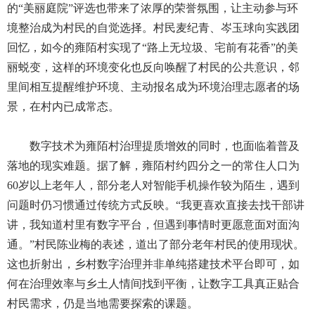
的“美丽庭院”评选也带来了浓厚的荣誉氛围，让主动参与环
境整治成为村民的自觉选择。村民麦纪青、岑玉球向实践团
回忆，如今的雍陌村实现了“路上无垃圾、宅前有花香”的美
丽蜕变，这样的环境变化也反向唤醒了村民的公共意识，邻
里间相互提醒维护环境、主动报名成为环境治理志愿者的场
景，在村内已成常态。
数字技术为雍陌村治理提质增效的同时，也面临着普及
落地的现实难题。据了解，雍陌村约四分之一的常住人口为
60岁以上老年人，部分老人对智能手机操作较为陌生，遇到
问题时仍习惯通过传统方式反映。“我更喜欢直接去找干部讲
讲，我知道村里有数字平台，但遇到事情时更愿意面对面沟
通。”村民陈业梅的表述，道出了部分老年村民的使用现状。
这也折射出，乡村数字治理并非单纯搭建技术平台即可，如
何在治理效率与乡土人情间找到平衡，让数字工具真正贴合
村民需求，仍是当地需要探索的课题。