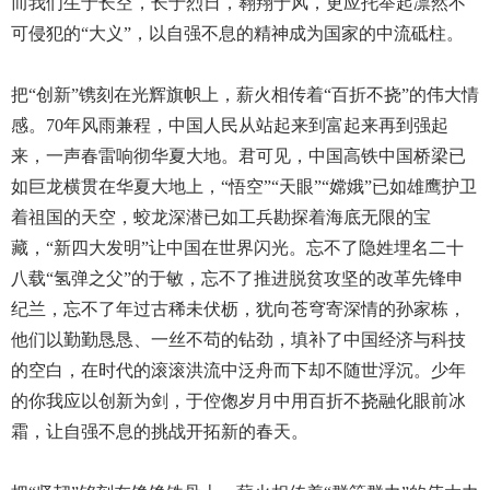
而我们生于长空，长于烈日，翱翔于风，更应托举起凛然不
可侵犯的“大义”，以自强不息的精神成为国家的中流砥柱。
把“创新”镌刻在光辉旗帜上，薪火相传着“百折不挠”的伟大情
感。70年风雨兼程，中国人民从站起来到富起来再到强起
来，一声春雷响彻华夏大地。君可见，中国高铁中国桥梁已
如巨龙横贯在华夏大地上，“悟空”“天眼”“嫦娥”已如雄鹰护卫
着祖国的天空，蛟龙深潜已如工兵勘探着海底无限的宝
藏，“新四大发明”让中国在世界闪光。忘不了隐姓埋名二十
八载“氢弹之父”的于敏，忘不了推进脱贫攻坚的改革先锋申
纪兰，忘不了年过古稀未伏枥，犹向苍穹寄深情的孙家栋，
他们以勤勤恳恳、一丝不苟的钻劲，填补了中国经济与科技
的空白，在时代的滚滚洪流中泛舟而下却不随世浮沉。少年
的你我应以创新为剑，于倥偬岁月中用百折不挠融化眼前冰
霜，让自强不息的挑战开拓新的春天。