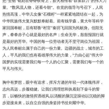
把“坚韧”铭刻在铮铮铁骨上，薪火相传着“群策群力”的伟大力
量。“数风流人物，还看今朝”。在党的领导与号召下，人民
热情高涨，中华儿女像“石榴籽”一样紧紧地团结在一起，为
中华民族伟大复兴默默奉献着。前有钱学森，黄大年等科学
家回国奉献，后有耶鲁“村官”秦玥飞回国为民献身。信阳无
声，拳拳赤子心就是最好的名声；生命无华，殷殷报国行就
是最好的芳华。中国的每一位劳动者无不坚守岗位为祖国，
为人民奉献出属于自己的一份力量。边疆的战士，城市的工
人，平凡的我们也有着雄厚伟大的力量，“力由心起”伟大中
国梦的实现需要我们每一个人的心汇聚，需要我们每一个的
平凡与伟大。
胸中有梦想，眼中有追求，挥斥方遒的年轻一代体魄伟岸，
志向高远，步履稳健。让我们用理想和执着刻下奋斗的誓
言，以畅快的激情挥洒雄风,以清醒的脑沉淀躁动以沉稳的脚
步迎接未来，以自立自强的身姿持书仗剑耀中华。