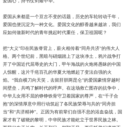
爱国心，持书仗剑耀中华。
爱国从来都是一个亘古不变的话题，历史的车轮转动千年，
爱国也便沉淀为一种文化。爱国文化的醇香越来越浓，我们
应如何做新时代的青年挑起时代重任，保卫祖国呢？
把“大义”印在民族脊背上，薪火相传着“同舟共济”的伟大人
格。两个世纪前，黑暗与硝烟踏上了这块净土，鸦片战争打
开了中国近代屈辱史的大门，甲午海战的火炮将愚昧的中国
人惊醒，这片千疮百孔的华夏大地燃起了变法自强的火
焰。“我自横刀向天笑，去留肝胆两昆仑”的爱国豪情穿越时
间壁垒，共鸣了解时代的呼声。在这场救亡图存的抗争中，
中华儿女用不屈的铮铮铁骨守卫着国家的尊严，在“千子合
抱”的深情厚意中用行动筑起了各民族荣辱与共的“同舟担
当”和“共济精神”。正因为有前辈们自强不息的浴血奋战，国
家才有了破晓的黎明，中华民族才能屹立于世界民族之林。