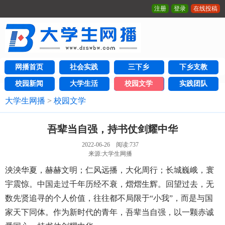
注册
登录
在线投稿
网播首页
社会实践
三下乡
下乡支教
校园新闻
大学生活
校园文学
实践团队
大学生网播
>
校园文学
吾辈当自强，持书仗剑耀中华
2022-06-26 阅读:
737
来源:大学生网播
泱泱华夏，赫赫文明；仁风远播，大化周行；长城巍峨，寰
宇震惊。中国走过千年历经不衰，熠熠生辉。回望过去，无
数先贤追寻的个人价值，往往都不局限于“小我”，而是与国
家天下同体。作为新时代的青年，吾辈当自强，以一颗赤诚